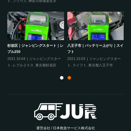
ト
,
プリウス
,
神奈川県海老名市
ヴェ
杉並区｜ジャンピングスタート｜レ
八王子市｜バッテリー上がり｜スイ
相
ブル250
フト
ア
ェ
2021.10.04
ジャンピングスター
2021.10.03
ジャンピングスター
20
ト
,
レブル２５０
,
東京都杉並区
ト
,
スイフト
,
東京都八王子市
グ
運営会社 / 日本救急サービス株式会社