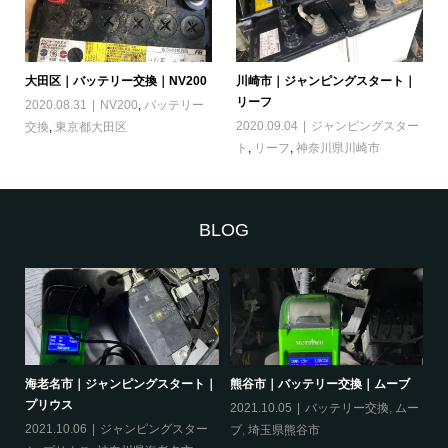
大田区｜バッテリー交換｜NV200
川崎市｜ジャンピングスタート｜
リーフ
2020.08.31
NV200
,
バッテリー
2020.09.04
ジャンピングスター
交換
,
東京都大田区
ト
,
リーフ
,
神奈川県川崎市
BLOG
｜オ
海老名市｜ジャンピングスタート｜
熊谷市｜バッテリー交換｜ムーブ
品
プリウス
2021.10.05
バッテリー交換
,
ムー
20
ー
2021.10.06
ジャンピングスター
ブ
,
埼玉県熊谷市
ッ