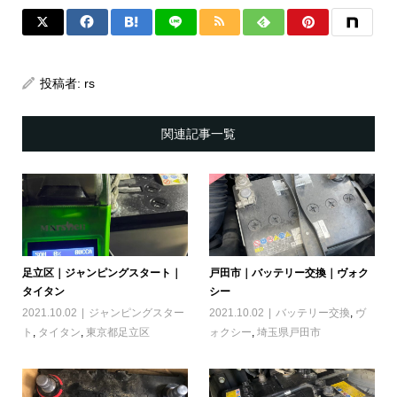
投稿者:
rs
関連記事一覧
足立区｜ジャンピングスタート｜
戸田市｜バッテリー交換｜ヴォク
タイタン
シー
2021.10.02
ジャンピングスター
2021.10.02
バッテリー交換
,
ヴ
ト
,
タイタン
,
東京都足立区
ォクシー
,
埼玉県戸田市