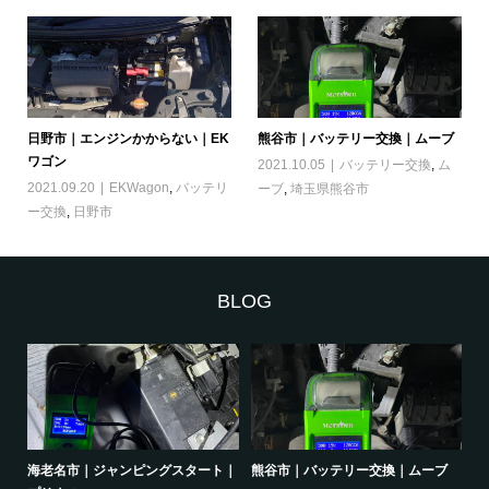
日野市｜エンジンかからない｜EK
熊谷市｜バッテリー交換｜ムーブ
ワゴン
2021.10.05
バッテリー交換
,
ム
2021.09.20
EKWagon
,
バッテリ
ーブ
,
埼玉県熊谷市
ー交換
,
日野市
BLOG
｜オ
海老名市｜ジャンピングスタート｜
熊谷市｜バッテリー交換｜ムーブ
品