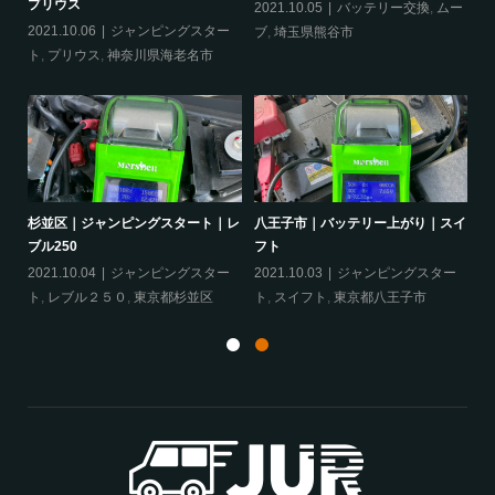
プリウス
2021.10.05
バッテリー交換
,
ムー
20
ー
2021.10.06
ジャンピングスター
ブ
,
埼玉県熊谷市
ッ
ト
,
プリウス
,
神奈川県海老名市
ヴェ
杉並区｜ジャンピングスタート｜レ
八王子市｜バッテリー上がり｜スイ
相
ブル250
フト
ア
ェ
2021.10.04
ジャンピングスター
2021.10.03
ジャンピングスター
20
ト
,
レブル２５０
,
東京都杉並区
ト
,
スイフト
,
東京都八王子市
グ