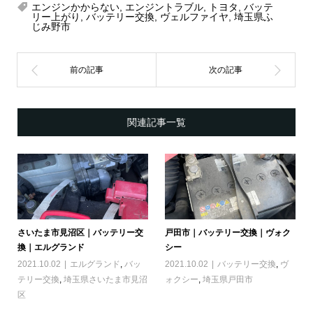
エンジンかからない
,
エンジントラブル
,
トヨタ
,
バッテ
リー上がり
,
バッテリー交換
,
ヴェルファイヤ
,
埼玉県ふ
じみ野市
関連記事一覧
さいたま市見沼区｜バッテリー交
戸田市｜バッテリー交換｜ヴォク
換｜エルグランド
シー
2021.10.02
エルグランド
,
バッ
2021.10.02
バッテリー交換
,
ヴ
テリー交換
,
埼玉県さいたま市見沼
ォクシー
,
埼玉県戸田市
区