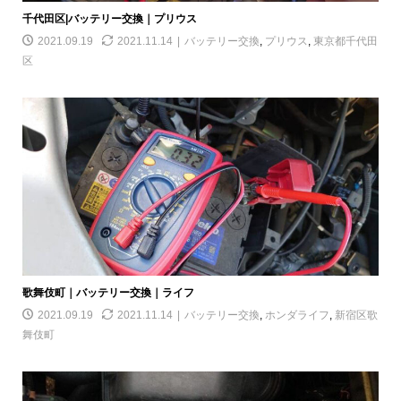
千代田区|バッテリー交換｜プリウス
2021.09.19
2021.11.14
バッテリー交換
,
プリウス
,
東京都千代田
区
歌舞伎町｜バッテリー交換｜ライフ
2021.09.19
2021.11.14
バッテリー交換
,
ホンダライフ
,
新宿区歌
舞伎町