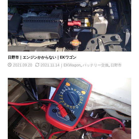
日野市｜エンジンかからない｜EKワゴン
2021.09.20
2021.11.14
EKWagon
,
バッテリー交換
,
日野市