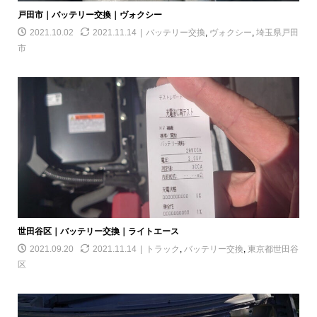
戸田市｜バッテリー交換｜ヴォクシー
2021.10.02
2021.11.14
バッテリー交換
,
ヴォクシー
,
埼玉県戸田
市
世田谷区｜バッテリー交換｜ライトエース
2021.09.20
2021.11.14
トラック
,
バッテリー交換
,
東京都世田谷
区