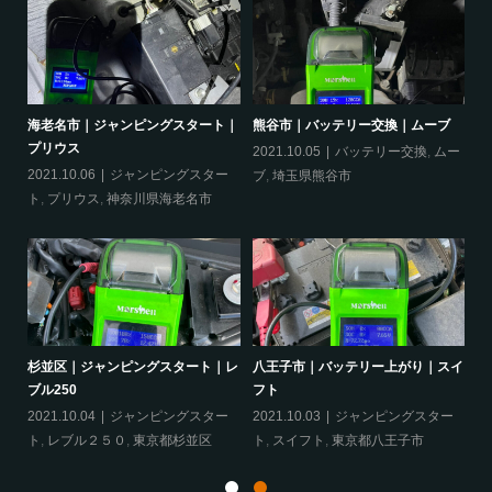
｜オ
海老名市｜ジャンピングスタート｜
熊谷市｜バッテリー交換｜ムーブ
品
プリウス
2021.10.05
バッテリー交換
,
ムー
20
ー
2021.10.06
ジャンピングスター
ブ
,
埼玉県熊谷市
ッ
ト
,
プリウス
,
神奈川県海老名市
ヴェ
杉並区｜ジャンピングスタート｜レ
八王子市｜バッテリー上がり｜スイ
相
ブル250
フト
ア
ェ
2021.10.04
ジャンピングスター
2021.10.03
ジャンピングスター
20
ト
,
レブル２５０
,
東京都杉並区
ト
,
スイフト
,
東京都八王子市
グ