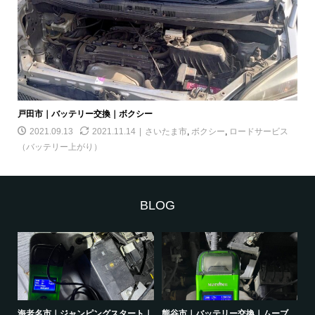
戸田市｜バッテリー交換｜ボクシー
2021.09.13
2021.11.14
さいたま市
,
ボクシー
,
ロードサービス
（バッテリー上がり）
BLOG
｜オ
海老名市｜ジャンピングスタート｜
熊谷市｜バッテリー交換｜ムーブ
品