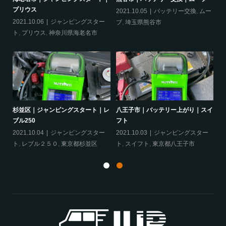
プリウス
2021.10.05
バッテリー交換
,
ムー
20
ー
2021.10.06
ジャンピングスター
ブ
,
埼玉県熊谷市
ッ
ト
,
プリウス
,
神奈川県海老名市
ヴェ
杉並区｜ジャンピングスタート｜レ
八王子市｜バッテリー上がり｜スイ
相
ブル250
フト
ア
ェ
2021.10.04
ジャンピングスター
2021.10.03
ジャンピングスター
20
ト
,
レブル２５０
,
東京都杉並区
ト
,
スイフト
,
東京都八王子市
グ