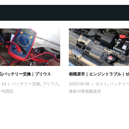
区|バッテリー交換｜プリウス
相模原市｜エンジントラブル｜
.19
バッテリー交換
,
プリウス
,
2020.09.08
ゼスト
,
バッテリ
千代田区
神奈川県相模原市