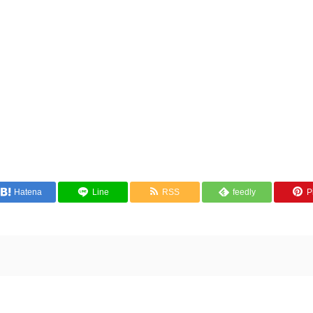
Hatena
Line
RSS
feedly
Pi