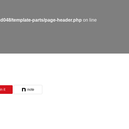
cd048/template-parts/page-header.php
on line
n it
note