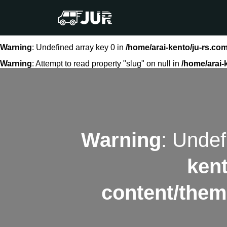
Warning
: Undefined array key 0 in
/home/arai-kento/ju-rs.co
Warning
: Attempt to read property "slug" on null in
/home/arai-
Warning
: Undef
kent
content/them