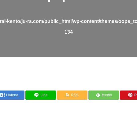
rai-kento/ju-rs.com/public_html/wp-content/themes/oops_t
134
Hatena
Line
RSS
feedly
Pi