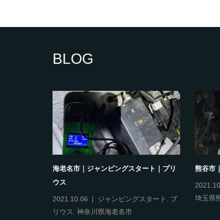
BLOG
｜ヴェルフ
海老名市｜ジャンピングスタート｜プリ
熊谷市
ウス
2021.10
埼玉県
換
,
ヴェルフ
2021.10.06
ジャンピングスタート
,
プ
リウス
,
神奈川県海老名市