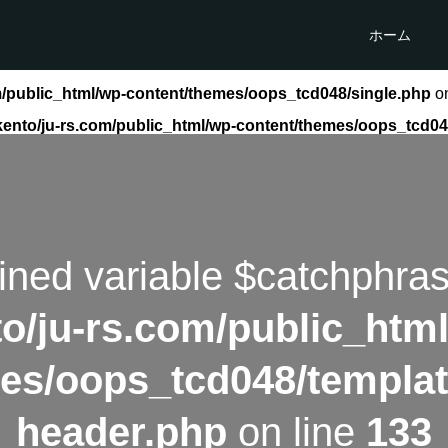
ホーム
m/public_html/wp-content/themes/oops_tcd048/single.php
on
kento/ju-rs.com/public_html/wp-content/themes/oops_tcd04
ined variable $catchphra
o/ju-rs.com/public_htm
es/oops_tcd048/templat
header.php
on line
133