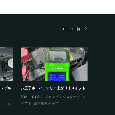
BLOG一覧
｜レブル
八王子市｜バッテリー上がり｜スイフト
品川区｜バ
2021.10.03
ジャンピングスタート
,
ス
2021.10.13
イフト
,
東京都八王子市
リー交換
,
ート
,
レ