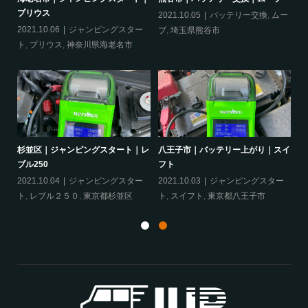
プリウス
2021.10.05
バッテリー交換
,
ムー
20
ー
2021.10.06
ジャンピングスター
ブ
,
埼玉県熊谷市
ッ
ト
,
プリウス
,
神奈川県海老名市
ヴェ
杉並区｜ジャンピングスタート｜レ
八王子市｜バッテリー上がり｜スイ
相
ブル250
フト
ア
ェ
2021.10.04
ジャンピングスター
2021.10.03
ジャンピングスター
20
ト
,
レブル２５０
,
東京都杉並区
ト
,
スイフト
,
東京都八王子市
グ