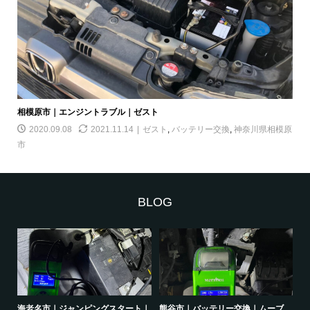
相模原市｜エンジントラブル｜ゼスト
2020.09.08
2021.11.14
ゼスト
,
バッテリー交換
,
神奈川県相模原
市
BLOG
｜オ
海老名市｜ジャンピングスタート｜
熊谷市｜バッテリー交換｜ムーブ
品