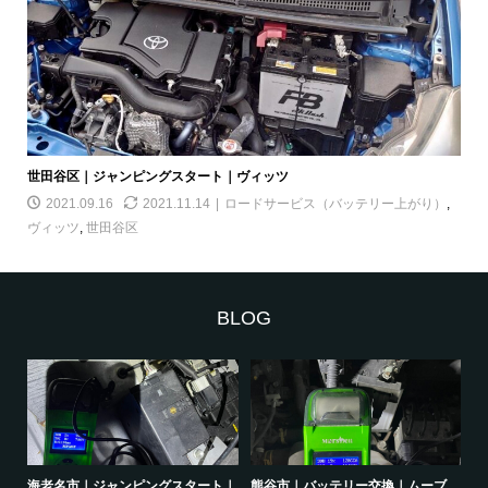
世田谷区｜ジャンピングスタート｜ヴィッツ
2021.09.16
2021.11.14
ロードサービス（バッテリー上がり）
,
ヴィッツ
,
世田谷区
BLOG
｜オ
海老名市｜ジャンピングスタート｜
熊谷市｜バッテリー交換｜ムーブ
品