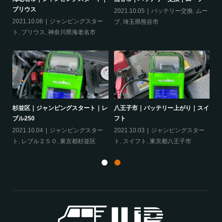
プリウス
2021.10.05
バッテリー交換
,
ムー
20
ー
2021.10.06
ジャンピングスター
ブ
,
埼玉県熊谷市
ッ
ト
,
プリウス
,
神奈川県海老名市
ヴェ
杉並区｜ジャンピングスタート｜レ
八王子市｜バッテリー上がり｜スイ
相
ブル250
フト
ア
ェ
2021.10.04
ジャンピングスター
2021.10.03
ジャンピングスター
20
ト
,
レブル２５０
,
東京都杉並区
ト
,
スイフト
,
東京都八王子市
グ