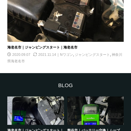
海老名市｜ジャンピングスタート｜海老名市
2020.09.07
2021.11.14
Nワゴン
,
ジャンピングスタート
,
神奈川
県海老名市
BLOG
｜オ
海老名市｜ジャンピングスタート｜
熊谷市｜バッテリー交換｜ムーブ
品