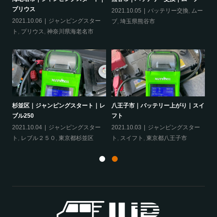
プリウス
2021.10.05
バッテリー交換
,
ムー
20
ー
2021.10.06
ジャンピングスター
ブ
,
埼玉県熊谷市
ッ
ト
,
プリウス
,
神奈川県海老名市
ヴェ
杉並区｜ジャンピングスタート｜レ
八王子市｜バッテリー上がり｜スイ
相
ブル250
フト
ア
ェ
2021.10.04
ジャンピングスター
2021.10.03
ジャンピングスター
20
ト
,
レブル２５０
,
東京都杉並区
ト
,
スイフト
,
東京都八王子市
グ