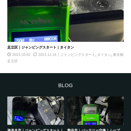
足立区｜ジャンピングスタート｜タイタン
2021.10.02
2021.11.14
ジャンピングスタート
,
タイタン
,
東京都
足立区
BLOG
｜オ
海老名市｜ジャンピングスタート｜
熊谷市｜バッテリー交換｜ムーブ
品