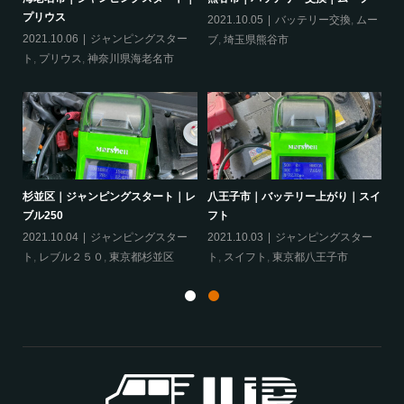
プリウス
2021.10.05
バッテリー交換
,
ムー
20
ー
2021.10.06
ジャンピングスター
ブ
,
埼玉県熊谷市
ッ
ト
,
プリウス
,
神奈川県海老名市
ヴェ
杉並区｜ジャンピングスタート｜レ
八王子市｜バッテリー上がり｜スイ
相
ブル250
フト
ア
ェ
2021.10.04
ジャンピングスター
2021.10.03
ジャンピングスター
20
ト
,
レブル２５０
,
東京都杉並区
ト
,
スイフト
,
東京都八王子市
グ