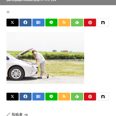
parts/page-header.php
on line
134
投稿者:
rs