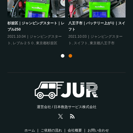
ヴェ
杉並区｜ジャンピングスタート｜レ
八王子市｜バッテリー上がり｜スイ
相
ブル250
フト
ア
ェ
2021.10.04
ジャンピングスター
2021.10.03
ジャンピングスター
20
ト
,
レブル２５０
,
東京都杉並区
ト
,
スイフト
,
東京都八王子市
グ
運営会社 / 日本救急サービス株式会社
ホーム
ご依頼の流れ
会社概要
お問い合わせ