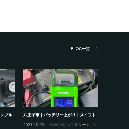
BLOG一覧
｜レブル
八王子市｜バッテリー上がり｜スイフト
品川区｜バ
2021.10.03
ジャンピングスタート
,
ス
2021.10.13