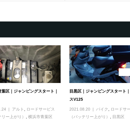
青葉区｜ジャンピングスタート｜
目黒区｜ジャンピングスタート
スV125
.24
アルト
,
ロードサービス
2021.08.20
バイク
,
ロードサ
テリー上がり）
,
横浜市青葉区
（バッテリー上がり）
,
目黒区