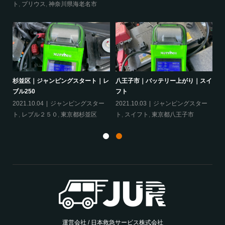
ト
,
プリウス
,
神奈川県海老名市
ヴェ
杉並区｜ジャンピングスタート｜レ
八王子市｜バッテリー上がり｜スイ
相
ブル250
フト
ア
ェ
2021.10.04
ジャンピングスター
2021.10.03
ジャンピングスター
20
ト
,
レブル２５０
,
東京都杉並区
ト
,
スイフト
,
東京都八王子市
グ
運営会社 / 日本救急サービス株式会社