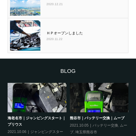
2020.12.21
ＨＰオープンしました
2020.11.22
BLOG
｜オ
海老名市｜ジャンピングスタート｜
熊谷市｜バッテリー交換｜ムーブ
品
プリウス
2021.10.05
バッテリー交換
,
ムー
20
ー
2021.10.06
ジャンピングスター
ブ
,
埼玉県熊谷市
ッ